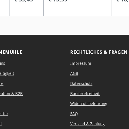
watercolour
Urlaubseindrücke vor Ort
er in 
board, ideal
sofort festhalten Das
edlen
ni
for
naturweiße Papier mit
festen
professiona
einem Flächengewicht von
Leine
l artists.
200 g/m² hat auf
Einban
inspiri
von U
NEMÜHLE
RECHTLICHES & FRAGEN
Sketch
uns
Impressum
ltigkeit
AGB
re
Datenschutz
bution & B2B
Barrierefreiheit
Widerrufsbelehrung
etter
FAQ
kt
Versand & Zahlung