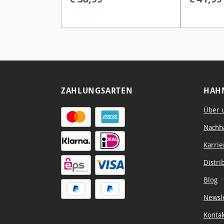
Allrounder und bietet dir
nleimung
viele verschiedene
für alle
Gestaltungsmöglichkeiten.,
Nasstech
egal ob du kräftige Farben
ken.
oder eher zarte Far
ZAHLUNGSARTEN
HAH
Über 
Nachha
Karrie
Distri
Blog
Newsl
Konta