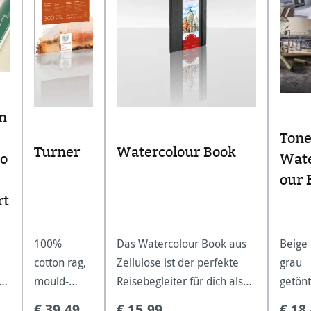
n
Ton
Turner
Watercolour Book
o
Wate
our 
rt
100%
Das Watercolour Book aus
Beige
cotton rag,
Zellulose ist der perfekte
grau
t
mould-
Reisebegleiter für dich als
getön
he
made
Aquarellist. Du kannst deine
Aquar
€ 39,49
€ 15,99
€ 18