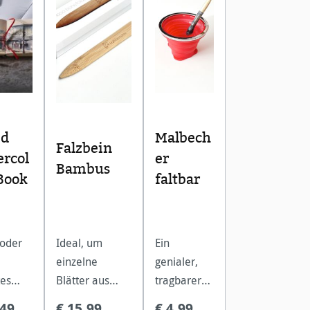
ed
Malbech
Falzbein
rcol
er
Bambus
Book
faltbar
 oder
Ideal, um
Ein
einzelne
genialer,
tes
Blätter aus
tragbarer
ellpapi
einem Block zu
Malbecher,
,49
€ 15,99
€ 4,99