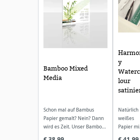
Harmo
y
Bamboo Mixed
Waterc
Media
lour
satinie
Schon mal auf Bambus
Natürlich
Papier gemalt? Nein? Dann
weißes
wird es Zeit. Unser Bamboo
Papier mi
Mixed Media-Papier ist ein
Oberfläc
€ 38,99
€ 41,99