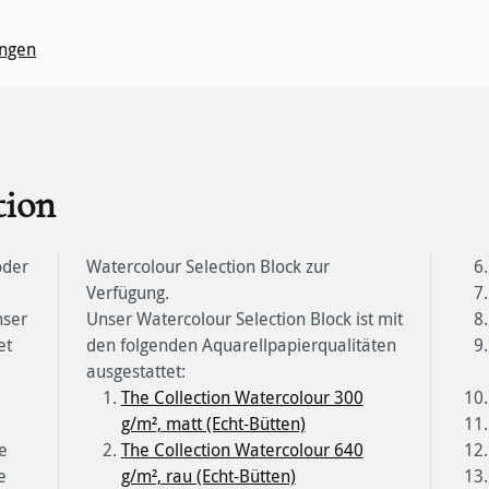
ngen
tion
oder
zur
Verfügung.
nser
Unser Watercolour Selection Block ist mit
et
den folgenden Aquarellpapierqualitäten
ausgestattet:
The Collection Watercolour 300
g/m², matt (Echt-Bütten)
e
The Collection Watercolour 640
e
g/m², rau (Echt-Bütten)