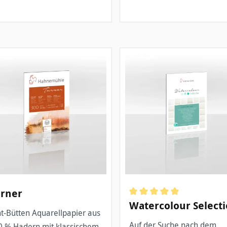
rner
Durchschnittliche Bewertun
Watercolour Select
t-Bütten Aquarellpapier aus
Auf der Suche nach dem
0 % Hadern mit klassischem