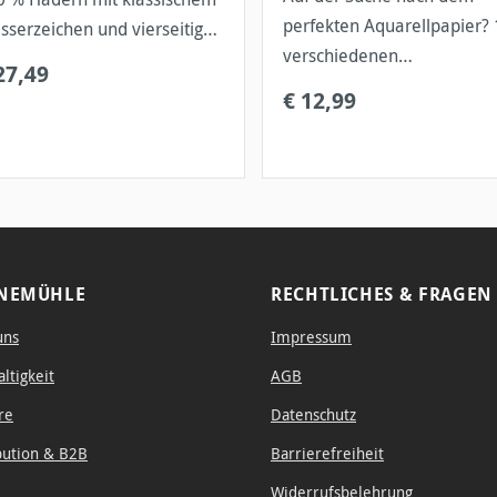
perfekten Aquarellpapier? 
sserzeichen und vierseitigen
verschiedenen
ttenrand.
27,49
Aquarellqualitäten in eine
€ 12,99
Block.
NEMÜHLE
RECHTLICHES & FRAGEN
uns
Impressum
ltigkeit
AGB
re
Datenschutz
bution & B2B
Barrierefreiheit
Widerrufsbelehrung