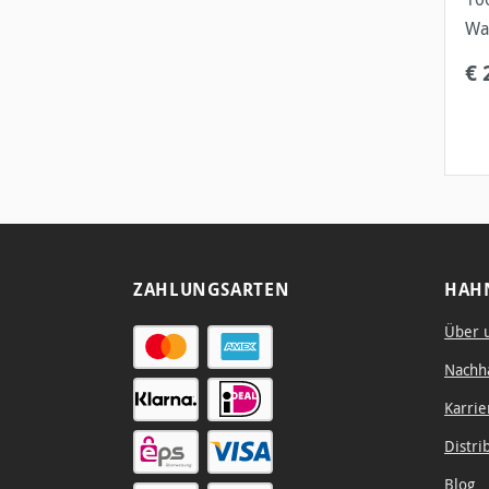
Wa
Bü
€ 
ZAHLUNGSARTEN
HAH
Über 
Nachha
Karrie
Distri
Blog