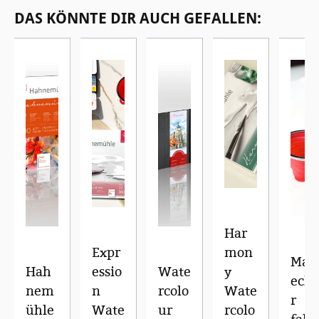
Produktgalerie überspringen
DAS KÖNNTE DIR AUCH GEFALLEN:
Har
Expr
mon
Mal
Hah
essio
Wate
y
ech
nem
n
rcolo
Wate
r
ühle
Wate
ur
rcolo