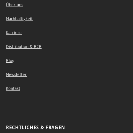
Das
Über uns
natur
Nachhaltigkeit
weiße
Papier
Karriere
mit
einem
Distribution & B2B
Fläche
ngewi
Blog
cht
Newsletter
von
200
Kontakt
g/m²
hat
auf
RECHTLICHES & FRAGEN