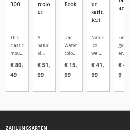
falt
300
rcolo
Book
ur
ar
ur
satin
iert
This
A
Das
Natürl
Ein
classic
natur
Water
ich
genia
mould
al
colour
weiße
er,
-made
white
Book
s
tragb
€ 80,
€ 51,
€ 15,
€ 41,
€ 4,
water
100%
aus
Papier
rer
49
99
99
99
9
colour
cotton
Zellul
mit
Malb
board
paper
ose ist
Oberfl
cher,
is
for all
der
ächen
der
lignin
wet
perfek
leimu
sich
and
painti
te
ng für
zu
acid
ng
Reise
alle
einer
free,
techni
beglei
Nasst
komp
ZAHLUNGSARTEN