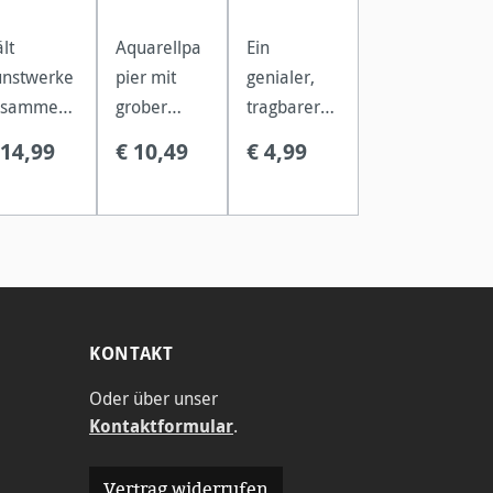
lt
Aquarellpa
Ein
unstwerke
pier mit
genialer,
usammen
grober
tragbarer
d die
Leinenstruk
Malbecher,
 14,99
€ 10,49
€ 4,99
iten eines
tur geeignet
der sich zu
izzenbuch
für alle
einer
beim
Nasstechni
kompakten
eichnen
ken.
Reisegröße
 Freien
zusammenf
 Ort und
alten lässt.
elle.
KONTAKT
Oder über unser
Kontaktformular
.
Vertrag widerrufen