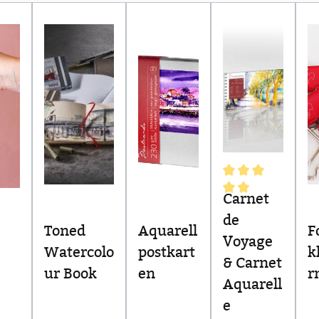
Carnet
Durchschnittliche 
de
ternen
Toned
Aquarell
F
Voyage
Watercolo
postkart
k
& Carnet
ur Book
en
r
Aquarell
e