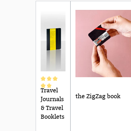
Travel
Durchschnittliche Bewertung von 5 von 5 S
the ZigZag book
Journals
& Travel
Booklets