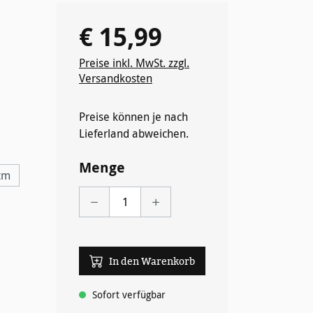
€ 15,99
Regulärer Preis:
Preise inkl. MwSt. zzgl.
Versandkosten
Preise können je nach
Lieferland abweichen.
Menge
cm
In den Warenkorb
wählen
Sofort verfügbar