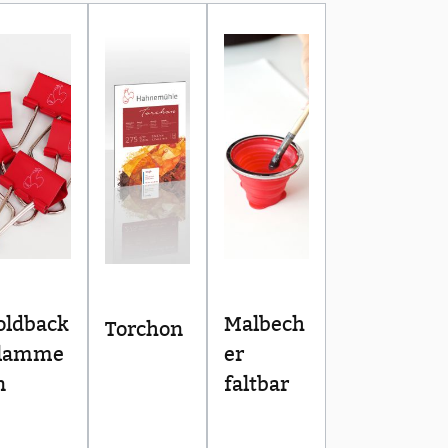
Bewertung von 5 von 5 Sternen
oldback
Malbech
Torchon
lamme
er
n
faltbar