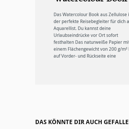
Das Watercolour Book aus Zellulose i
feinkörnige Oberflächenstruktur. Es läs
ist feuchtigkeitsabweisend; ei
der perfekte Reisebegleiter für dich a
dich Panoramen über die gesam
Gummiband verschließt es zuverlässi
Aquarellist. Du kannst deine
Buchbreite anlegen. Mit 60 Seiten / 30
Das Watercolour Book ist im
Urlaubseindrücke vor Ort sofort
Blatt nimmt das Aquarellbuch nur wenig
Landschafts- und Porträtformat
festhalten Das naturweiße Papier mi
Platz in deinem Gepäck ein und biete
erhältlich. Es ist vegan, säurefrei un
einem Flächengewicht von 200 g/m² 
dir dennoch ausreichenden Inhalt sel
auf Vorder- und Rückseite eine
bei längeren Reisen. Der stabile Einband
Produktgalerie überspringen
DAS KÖNNTE DIR AUCH GEFALLE