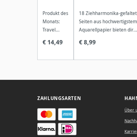
Produkt des
18 Ziehharmonika-gefalte
Monats:
Seiten aus hochwertigstem
Travel
Aquarellpapier bieten dir
Journal -
unendliche
€ 14,49
€ 8,99
jetzt im
Gestaltungsmöglichkeiten.
Bundle mit
eine Giraffe mit dem längs
einem
Hals, das breiteste Panor
Cretacolor
oder eine Bildergeschichte
Stift-Set!
Instagram-L
ZAHLUNGSARTEN
HAH
Über 
Nachha
Karrie