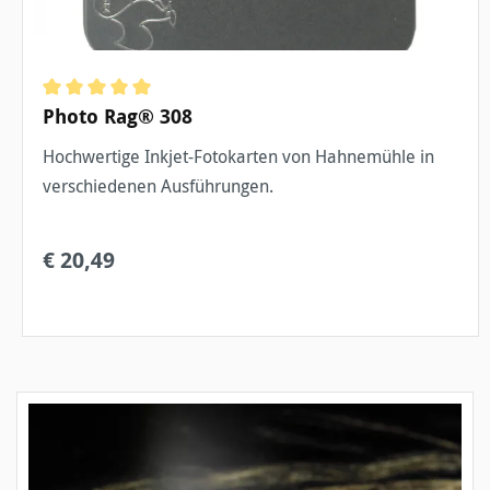
Durchschnittliche Bewertung von 5 von 5 Sternen
Photo Rag® 308
Hochwertige Inkjet-Fotokarten von Hahnemühle in
verschiedenen Ausführungen.
€ 20,49