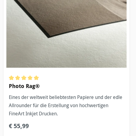
Durchschnittliche Bewertung von 5 von 5 Sternen
Photo Rag®
Eines der weltweit beliebtesten Papiere und der edle
Allrounder für die Erstellung von hochwertigen
FineArt Inkjet Drucken.
€ 55,99