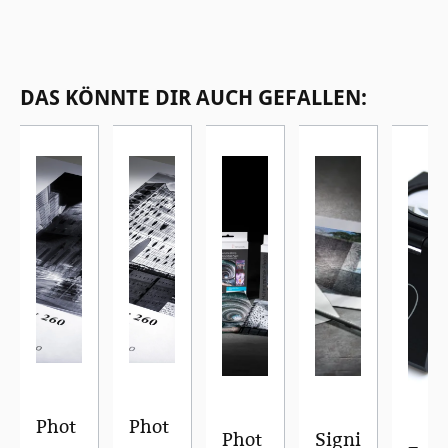
Produktgalerie überspringen
DAS KÖNNTE DIR AUCH GEFALLEN:
Phot
Phot
Phot
Signi