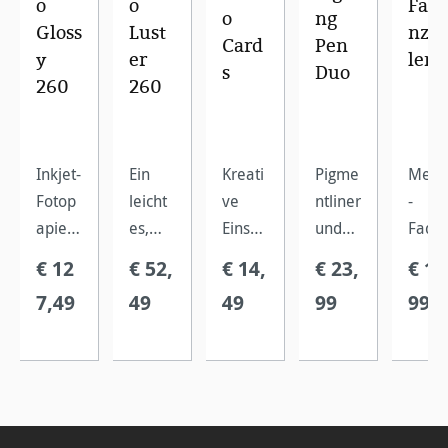
o
o
Fad
o
ng
Gloss
Lust
nzä
Card
Pen
y
er
ler
s
Duo
260
260
Inkjet-
Ein
Kreati
Pigme
Metal
Fotop
leicht
ve
ntliner
-
apier
es,
Einsat
und
Fade
mit
strahl
zmögli
Graph
zähle
€ 12
€ 52,
€ 14,
€ 23,
€ 17
einem
end
chkeit
itstift
,
7,49
49
49
99
99
Polyet
weiße
en
zum
inklus
hylen-
s
wie
Signie
ve
beschi
Inkjet-
beispi
ren
Lupe
chtete
Papier
elswei
auf
und
n
mit
se
matte
Skala
Träger
glatter
Mini-
n,
zur