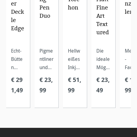
er
nzä
Pen
hon
Fine
Deck
ler
Duo
Art
le
Text
Edge
ured
Echt-
Pigme
Hellw
Die
Metal
Bütte
ntliner
eißes
ideale
-
n
und
Inkjet-
Möglic
Fade
Aquar
Graph
Papier
hkeit
zähle
€ 29
€ 23,
€ 51,
€ 23,
€ 17
ellpap
itstift
mit
die
,
1,49
99
99
49
99
ier mit
zum
einer
versch
inklus
einer
Signie
prägn
ieden
ve
für die
ren
anten,
en
Lupe
FineAr
auf
grob
Matt
und
t
matte
strukt
FineAr
Skala
Anwe
n,
uriert
t
zur