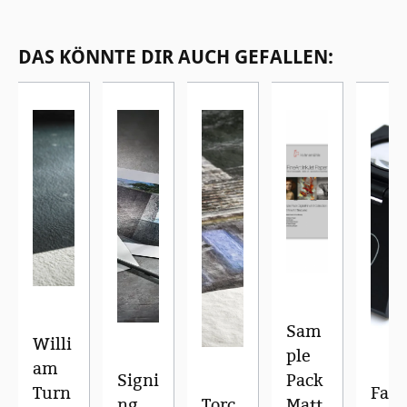
Produktgalerie überspringen
DAS KÖNNTE DIR AUCH GEFALLEN:
Sam
Willi
ple
am
Signi
Pack
Turn
Fad
ng
Torc
Matt