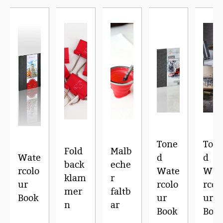
Tone
Ton
Fold
Malb
Wate
d
d
back
eche
rcolo
Wate
Wat
klam
r
ur
rcolo
rcol
mer
faltb
Book
ur
ur
n
ar
Book
Boo