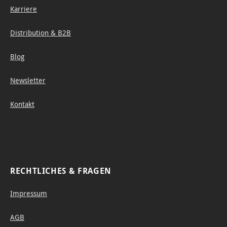
Papier
Karriere
mit
einem
Distribution & B2B
Fläche
Blog
ngewi
cht
Newsletter
von
200
Kontakt
g/m²
hat
auf
RECHTLICHES & FRAGEN
Impressum
AGB