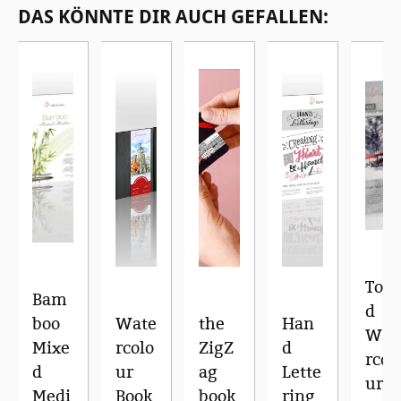
DAS KÖNNTE DIR AUCH GEFALLEN:
Ton
Bam
d
boo
Wate
the
Han
Wat
Mixe
rcolo
ZigZ
d
rcol
d
ur
ag
Lette
ur
Medi
Book
book
ring