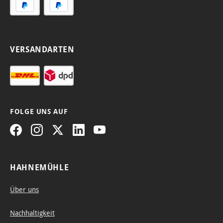
Photo
en
g.
von
alter
Rag®
und
Druck
Doku
Qualit
Alben.
en
ment
ät.
und
.
VERSANDARTEN
Kunst
werke
n.
FOLGE UNS AUF
HAHNEMÜHLE
Über uns
Nachhaltigkeit