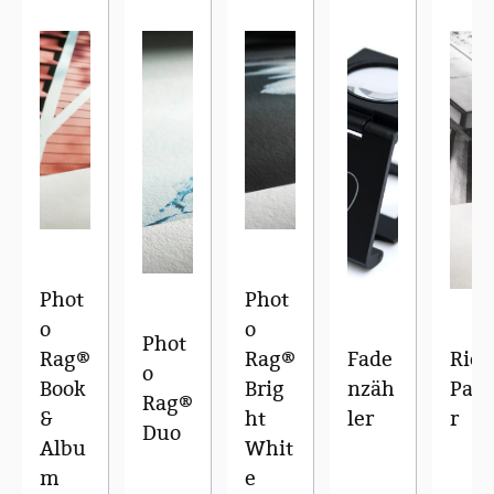
Phot
Phot
o
o
Phot
Rag®
Rag®
Fade
Rice
o
Book
Brig
nzäh
Pap
Rag®
&
ht
ler
r
Duo
Albu
Whit
m
e