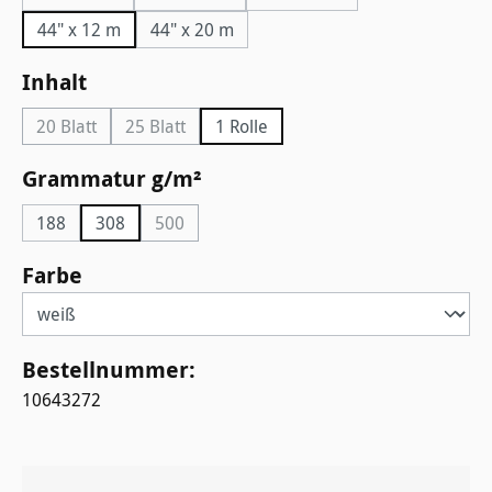
44" x 12 m
44" x 20 m
auswählen
Inhalt
20 Blatt
25 Blatt
1 Rolle
(Diese Option ist zurzeit nicht verfügbar.)
(Diese Option ist zurzeit nicht verfügbar.)
auswählen
Grammatur g/m²
188
308
500
(Diese Option ist zurzeit nicht verfügbar.)
auswählen
Farbe
Bestellnummer:
10643272