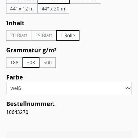
44" x 12 m
44" x 20 m
auswählen
Inhalt
20 Blatt
25 Blatt
1 Rolle
(Diese Option ist zurzeit nicht verfügbar.)
(Diese Option ist zurzeit nicht verfügbar.)
auswählen
Grammatur g/m²
188
308
500
(Diese Option ist zurzeit nicht verfügbar.)
auswählen
Farbe
Bestellnummer:
10643270