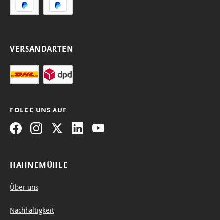
Photo
en
g.
von
alter
Rag®
und
Druck
Doku
Qualit
Alben.
en
ment
ät.
und
.
VERSANDARTEN
Kunst
werke
n.
FOLGE UNS AUF
HAHNEMÜHLE
Über uns
Nachhaltigkeit