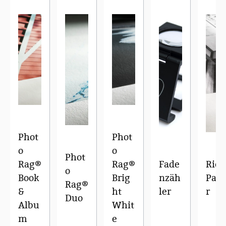
Phot
Phot
o
o
Phot
Rag®
Rag®
Fade
Rice
o
Book
Brig
nzäh
Pap
Rag®
&
ht
ler
r
Duo
Albu
Whit
m
e