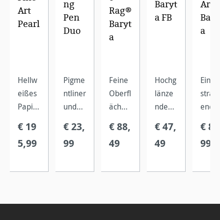
ng
Baryt
Art
Art
Rag®
Pen
a FB
Bary
Pearl
Baryt
Duo
a
a
Hellw
Pigme
Feine
Hochg
Ein
eißes
ntliner
Oberfl
länze
strahl
Papier
und
äche
ndes,
end
mit
Graph
und
sehr
weiß
€ 19
€ 23,
€ 88,
€ 47,
€ 81
Perlgl
itstift
hochgl
glatte
s
5,99
99
49
49
99
anzfin
zum
änzen
s
FineA
ish,
Signie
de
FineAr
t-
welch
ren
Premi
t-
Inkjet
es
auf
um-
Inkjet-
papie
beein
matte
Inkjet-
Papier
auf
druck
n,
Beschi
aus
Zellul