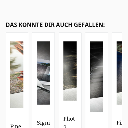
Produktgalerie überspringen
DAS KÖNNTE DIR AUCH GEFALLEN:
Phot
Signi
Fine
Fine
o