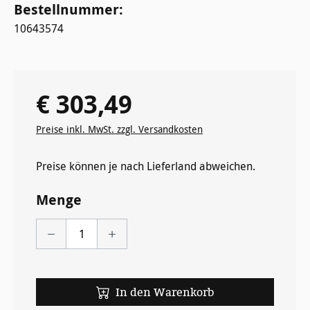
Bestellnummer:
10643574
€ 303,49
Regulärer Preis:
Preise inkl. MwSt. zzgl. Versandkosten
Preise können je nach Lieferland abweichen.
Menge
In den Warenkorb