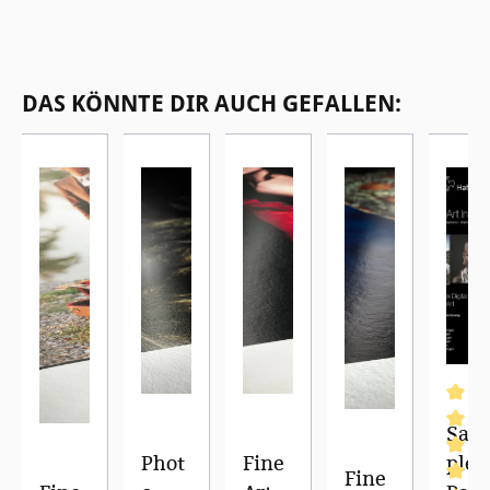
Produktgalerie überspringen
DAS KÖNNTE DIR AUCH GEFALLEN:
Sam
Phot
Fine
ple
Fine