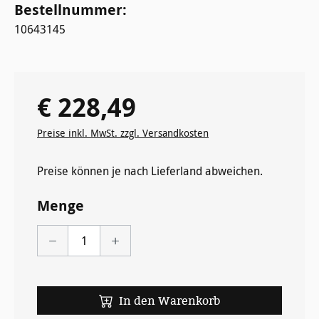
Bestellnummer:
10643145
€ 228,49
Regulärer Preis:
Preise inkl. MwSt. zzgl. Versandkosten
Preise können je nach Lieferland abweichen.
Menge
In den Warenkorb