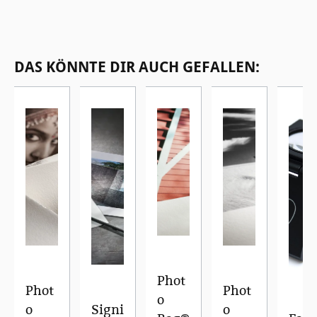
Produktgalerie überspringen
DAS KÖNNTE DIR AUCH GEFALLEN:
Phot
Phot
Phot
o
o
Signi
o