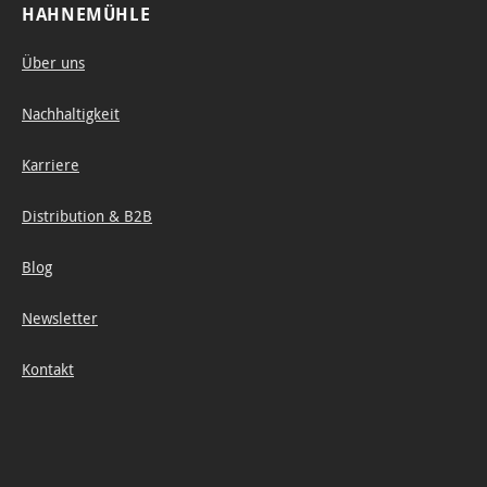
erhältl
HAHNEMÜHLE
ich.
Somit
Über uns
haben
Nachhaltigkeit
diese
FineAr
Karriere
t
Papier
Distribution & B2B
e für
Blog
den
Inkjet
Newsletter
Druck
die
Kontakt
perfek
te A