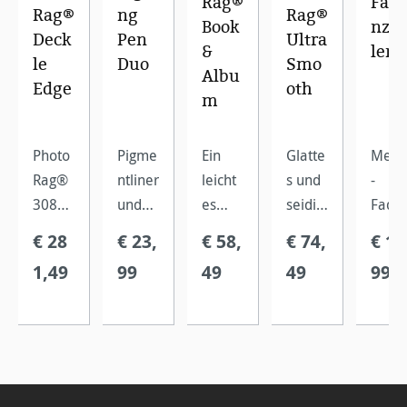
Rag®
Fad
Rag®
ng
Rag®
Book
nzä
Deck
Pen
Ultra
&
ler
le
Duo
Smo
Albu
Edge
oth
m
Photo
Pigme
Ein
Glatte
Metal
Rag®
ntliner
leicht
s und
-
308
und
es
seidig
Fade
gibt es
Graph
FineAr
es
zähle
€ 28
€ 23,
€ 58,
€ 74,
€ 17
jetzt
itstift
t-
Photo
,
1,49
99
49
49
99
auch
zum
Inkjet-
Rag®-
inklus
mit
Signie
Papier
Papier
ve
einem
ren
,
für
Lupe
4-
auf
beids
hochw
und
seitig
matte
eitig
ertige
Skala
geriss
n,
beschi
FineAr
zur