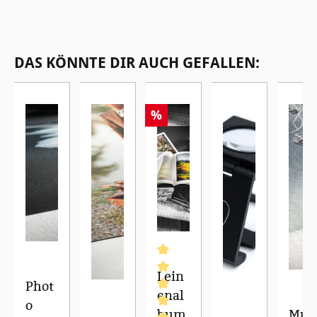
Produktgalerie überspringen
DAS KÖNNTE DIR AUCH GEFALLEN:
%
Lein
Phot
enal
o
bum
Mus