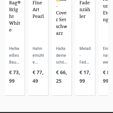
Rag®
Fine
Fade
-
um
Durchschnittliche Bewertung von 5
Brig
Art
nzäh
Cove
Etch
ht
Pearl
ler
r Set
ng
Whit
schw
e
arz
Hellw
Hahn
Halte
Metall
Ein
eißes
emühl
deine
-
natur
Baum
e
schön
Faden
weiß
wollp
FineAr
sten
zähler
s
€ 73,
€ 77,
€ 66,
€ 17,
€ 82
apier
t Pearl
Bilder
,
Bau
99
49
25
99
99
mit
ist ein
und
inklusi
woll-
einer
zellulo
Erinne
ve
Kunst
hochw
sebasi
runge
Lupe
druck
ertige
ertes
n fest
und
papie
n
FineAr
und
Skala
mit