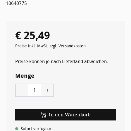
10640775
€ 25,49
Regulärer Preis:
Preise inkl. MwSt. zzgl. Versandkosten
Preise können je nach Lieferland abweichen.
Menge
In den Warenkorb
Sofort verfügbar