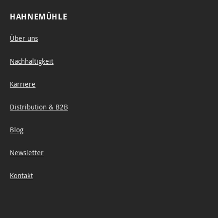
chtun
HAHNEMÜHLE
g. Das
hellw
Über uns
eiße
Nachhaltigkeit
Papier
verfüg
Karriere
t über
eine
Distribution & B2B
leicht
Blog
texturi
erte
Newsletter
Oberfl
äch
Kontakt