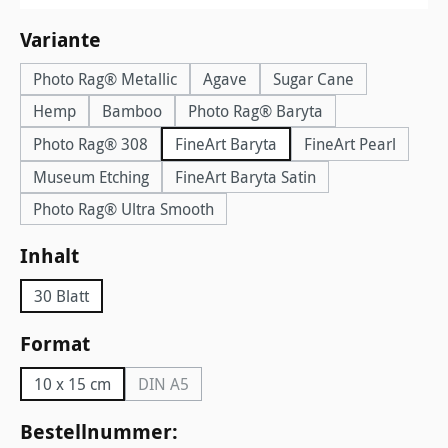
auswählen
Variante
Photo Rag® Metallic
Agave
Sugar Cane
Hemp
Bamboo
Photo Rag® Baryta
Photo Rag® 308
FineArt Baryta
FineArt Pearl
Museum Etching
FineArt Baryta Satin
Photo Rag® Ultra Smooth
auswählen
Inhalt
30 Blatt
auswählen
Format
10 x 15 cm
DIN A5
(Diese Option ist zurzeit nicht verfügbar.)
Bestellnummer: