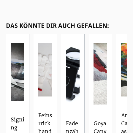
Produktgalerie überspringen
DAS KÖNNTE DIR AUCH GEFALLEN:
Feins
Art
Signi
trick
Fade
Goya
Can
ng
hand
nzäh
Canv
as