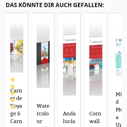
DAS KÖNNTE DIR AUCH GEFALLEN:
Carn
Mix
et de
d
Voya
Wate
Med
ge &
rcolo
Anda
Corn
Durchschnittliche Bewertung von 5 von 5 Sternen
a
Carn
ur
lucía
wall
Uni