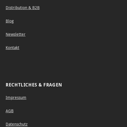
ausdr
eine ­
Distribution & B2B
ucksst
optim
Blog
arken
ale
Schatt
Ausw
Newsletter
ierung
ahl für
en
versch
Kontakt
verwe
ieden
nden.
e
Die
Anwe
leicht
ndung
sc
en.
RECHTLICHES & FRAGEN
Impressum
AGB
Datenschutz