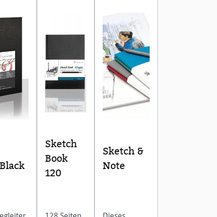
Sketch
Sketch &
Book
 Black
Note
120
egleiter
128 Seiten
Dieses