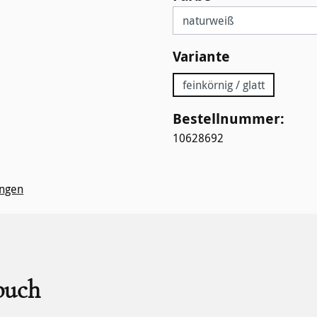
auswählen
Variante
feinkörnig / glatt
Bestellnummer:
10628692
ngen
buch