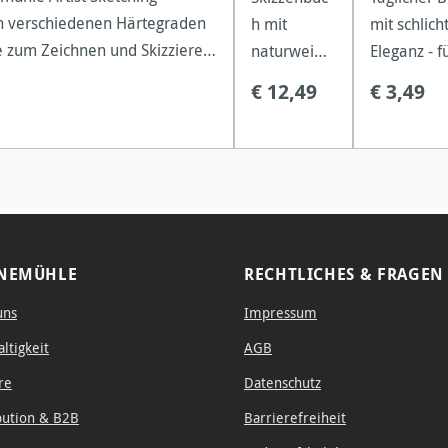
 in verschiedenen Härtegraden
h mit
mit schlich
e zum Zeichnen und Skizzieren
naturweiße
Eleganz - f
ächigen Entwürfen mit feinsten
m Papier
Zeichnung
€ 12,49
€ 3,49
d ausdrucksstarken
und einem
Bleistift, 
ngen verwenden. Die leicht sc
geriffeltem
Rötel sowi
Einband.
oder Farbst
NEMÜHLE
RECHTLICHES & FRAGEN
uns
Impressum
ltigkeit
AGB
re
Datenschutz
bution & B2B
Barrierefreiheit