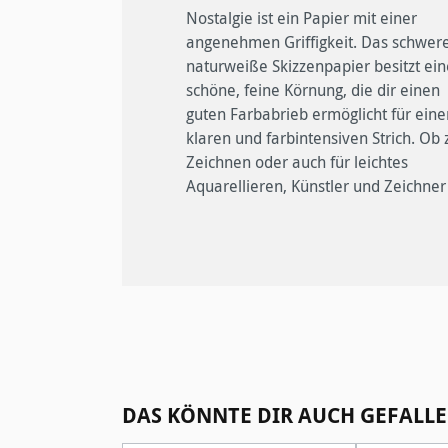
Nostalgie ist ein Papier mit einer
lieben das Papier und greifen gern zum
lassen sich auf der Oberfläche prima
angenehmen Griffigkeit. Das schwere
Traditionsblock. Mit seiner etwa
verwischen und auch für die Arbeit mi
naturweiße Skizzenpapier besitzt ein
stärkeren Grammatur und der leich
Faserstiften ist er aufgrund seine
schöne, feine Körnung, die dir einen
rauen, griffigen Oberfläche ist er dicker
Blattstärke super einsetzbar. Neben
guten Farbabrieb ermöglicht für eine
als das übliche Skizzenpapier. Al
dem Büchern kannst du das Papier i
klaren und farbintensiven Strich. Ob
naturweißes Papier ist es dein ide
Blockformat erhalten. Wie a
Zeichnen oder auch für leichtes
Kompagnon für dunkele Bleistift- oder
Hahnemühle Papiere ist es vegan,
Aquarellieren, Künstler und Zeichner
Kohlezeichnungen. Kreidezeichnungen
Produktgalerie überspringen
DAS KÖNNTE DIR AUCH GEFALLE