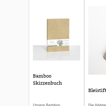
Bamboo
Skizzenbuch
Bleistif
Unsere Bamboo
Die Hahne