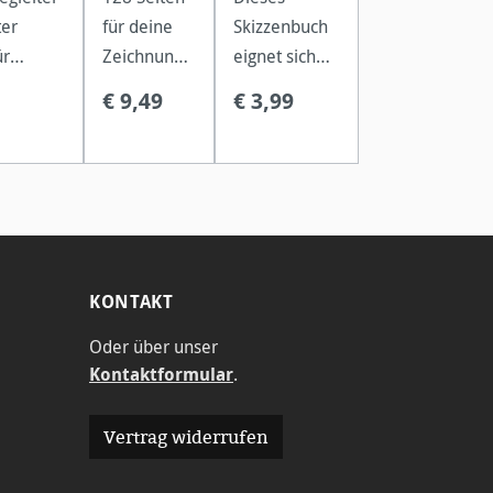
ter
für deine
Skizzenbuch
ür
Zeichnunge
eignet sich
en mit
n mit
perfekt für
€ 9,49
€ 3,99
Kohle und
Bleistift,
Notizen und
e Bunt-
Kohle und
Zeichnungen
iften.
Rötel.
mit Stiften
aller Art.
KONTAKT
Oder über unser
Kontaktformular
.
Vertrag widerrufen