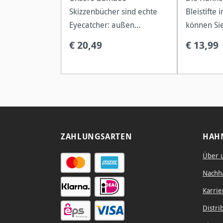
Skizzenbücher sind echte
Bleistifte
Eyecatcher: außen
können Si
trendiges Cover mit
von großfl
€ 20,49
€ 13,99
Bambusstengeln, innen ein
Details un
Papier aus 90% Bambus-
Schattieru
und 10% Baumwollfasern.
ZAHLUNGSARTEN
HAH
Über 
Nachha
Karrie
Distri