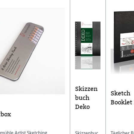
Skizzen
Sketch
buch
Booklet
Deko
tbox
mühle Artist Sketching
Skizzenbuc
Täglicher B