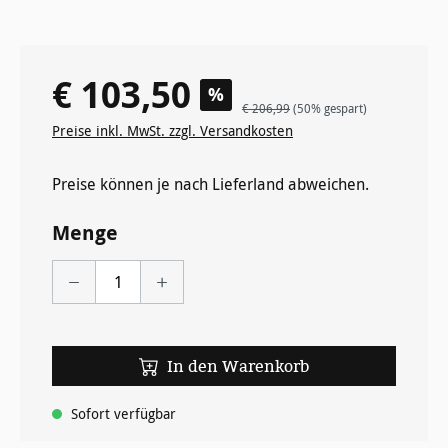
€ 103,50
Verkaufspreis:
%
Regulärer Preis:
€ 206,99
(50% gespart)
Preise inkl. MwSt. zzgl. Versandkosten
Preise können je nach Lieferland abweichen.
Menge
In den Warenkorb
Sofort verfügbar