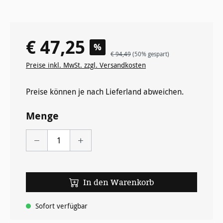
€ 47,25
Verkaufspreis:
%
Regulärer Preis:
€ 94,49
(50% gespart)
Preise inkl. MwSt. zzgl. Versandkosten
Preise können je nach Lieferland abweichen.
Menge
In den Warenkorb
Sofort verfügbar