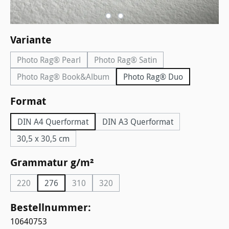
auswählen
Variante
Photo Rag® Pearl
Photo Rag® Satin
(Diese Option ist zurzeit nicht verfügbar.)
(Diese Option ist zurzeit nicht v
Photo Rag® Book&Album
Photo Rag® Duo
(Diese Option ist zurzeit nicht verfügbar.)
auswählen
Format
DIN A4 Querformat
DIN A3 Querformat
30,5 x 30,5 cm
auswählen
Grammatur g/m²
220
276
310
320
(Diese Option ist zurzeit nicht verfügbar.)
(Diese Option ist zurzeit nicht verfügbar.)
(Diese Option ist zurzeit nicht verfügb
Bestellnummer:
10640753