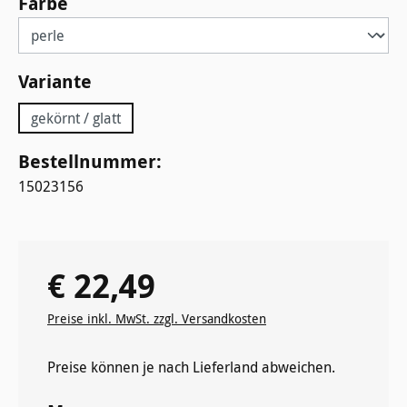
auswählen
Farbe
auswählen
Variante
gekörnt / glatt
Bestellnummer:
15023156
€ 22,49
Regulärer Preis:
Preise inkl. MwSt. zzgl. Versandkosten
Preise können je nach Lieferland abweichen.