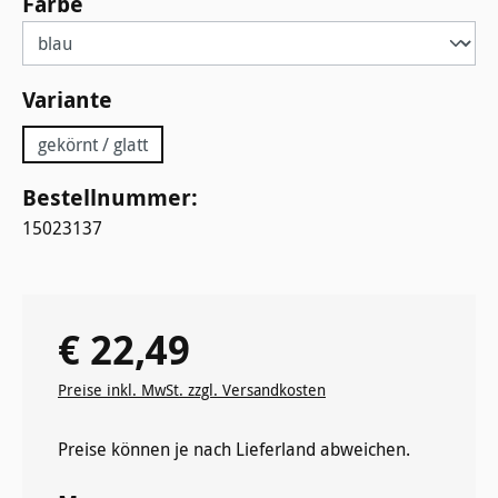
auswählen
Farbe
auswählen
Variante
gekörnt / glatt
Bestellnummer:
15023137
€ 22,49
Regulärer Preis:
Preise inkl. MwSt. zzgl. Versandkosten
Preise können je nach Lieferland abweichen.