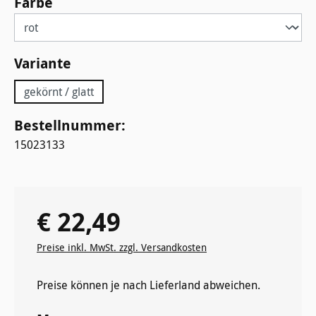
auswählen
Farbe
auswählen
Variante
gekörnt / glatt
Bestellnummer:
15023133
€ 22,49
Regulärer Preis:
Preise inkl. MwSt. zzgl. Versandkosten
Preise können je nach Lieferland abweichen.