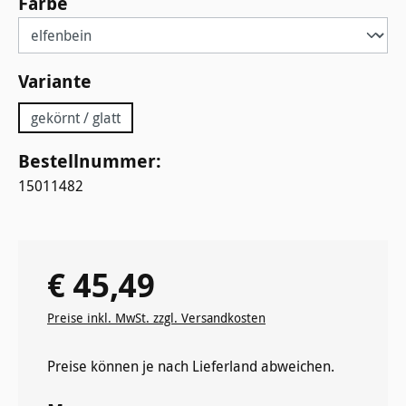
auswählen
Farbe
auswählen
Variante
gekörnt / glatt
Bestellnummer:
15011482
€ 45,49
Regulärer Preis:
Preise inkl. MwSt. zzgl. Versandkosten
Preise können je nach Lieferland abweichen.