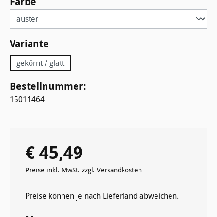
auswählen
Farbe
auswählen
Variante
gekörnt / glatt
Bestellnummer:
15011464
€ 45,49
Regulärer Preis:
Preise inkl. MwSt. zzgl. Versandkosten
Preise können je nach Lieferland abweichen.