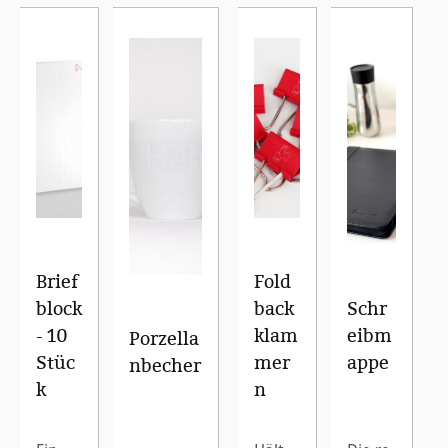
Brief
Fold
block
back
Schr
- 10
klam
eibm
Porzella
Stüc
mer
appe
nbecher
k
n