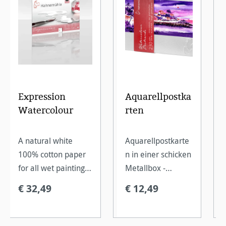
Expression
Aquarellpostka
Watercolour
rten
A natural white
Aquarellpostkarte
100% cotton paper
n in einer schicken
for all wet painting
Metallbox -
techniques and
Unikate im
€ 32,49
€ 12,49
etching.
Miniformat.