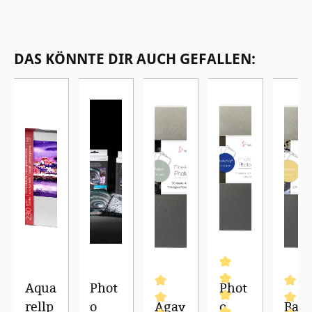
Produktgalerie überspringen
DAS KÖNNTE DIR AUCH GEFALLEN:
Aqua
Phot
Phot
rellp
o
Agav
o
Bam