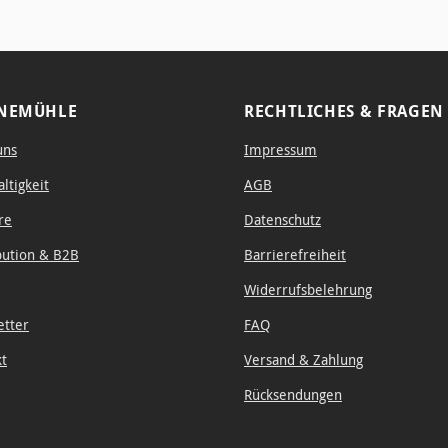
leicht sc
NEMÜHLE
RECHTLICHES & FRAGEN
uns
Impressum
ltigkeit
AGB
re
Datenschutz
bution & B2B
Barrierefreiheit
Widerrufsbelehrung
etter
FAQ
kt
Versand & Zahlung
Rücksendungen