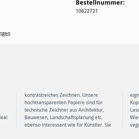
Bestellnummer:
10622721
ngen
deal
tc.
 sie
veg