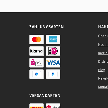
graphic
designers and
artists.
ZAHLUNGSARTEN
HAH
Über 
Nachha
Karrie
Distri
Blog
Newsl
Konta
VERSANDARTEN