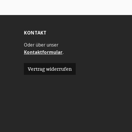
he
Zeichnunge
n.
KONTAKT
Oder über unser
Kontaktformular
.
Vertrag widerrufen