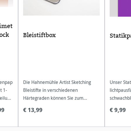
limet
lock
Bleistiftbox
Statikp
henpap
Die Hahnemühle Artist Sketching
Unser Stat
t 1-
Bleistifte in verschiedenen
lichtpausf
eilung
Härtegraden können Sie zum
schwachbl
 den
Zeichnen und Skizzieren von
einem sc
99
€ 13,99
€ 9,99
meter
großflächigen Entwürfen mit feinsten
Unsere tec
u!
Details und ausdrucksstarken
technische
Schattierungen verwenden. Die
Bauwesen