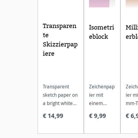
Transparen
Isometri
Mil
te
eblock
erb
Skizzierpap
iere
Transparent
Zeichenpap
Zeic
sketch paper on
ier mit
ier mi
a bright white
einem
mm-T
reel, for
dreieckigen
- auf
€ 14,99
€ 9,99
€ 6,
architects,
Koordinate
Milli
illustrators,
nnetz.
gena
painters,