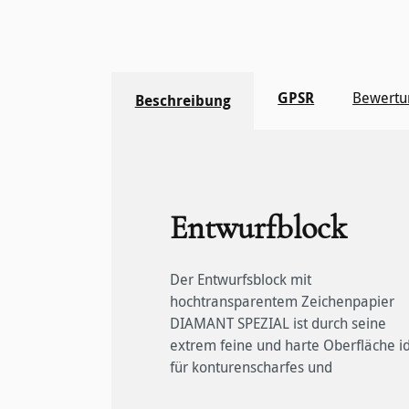
GPSR
Bewertu
Beschreibung
Entwurfblock
Der Entwurfsblock mit
kontrastreiches Zeichnen. Unsere
eignen sich für Lichtpaus- und
hochtransparentem Zeichenpapier
hochtransparenten Papiere sind für
Kopierverfahren und sind im Inkjet-,
DIAMANT SPEZIAL ist durch seine
technische Zeichner aus Architektur,
Laser- und Offsetverfahren bedruckbar.
extrem feine und harte Oberfläche i
Bauwesen, Landschaftsplanung e
Wie alle Hahnemühle Papiere sind
für konturenscharfes und
ebenso interessant wie für Künstler. Sie