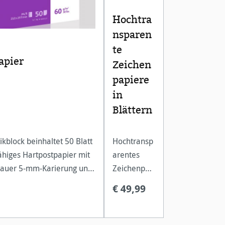
Hochtra
nsparen
te
apier
Zeichen
papiere
in
Blättern
ikblock beinhaltet 50 Blatt
Hochtransp
ähiges Hartpostpapier mit
arentes
auer 5-mm-Karierung und
Zeichenpap
hwarzem Randdruck.
ier für
€ 49,99
hnischen Papiere sind für
konturensc
 Zeichner aus Architektur,
harfe und
, La
kontrastreic