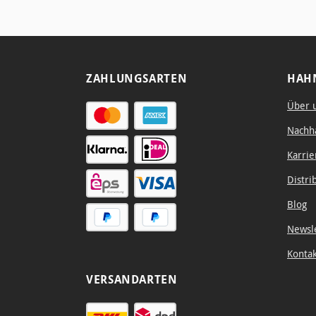
graphic
designers and
artists.
ZAHLUNGSARTEN
HAH
Über 
Nachha
Karrie
Distri
Blog
Newsl
Konta
VERSANDARTEN