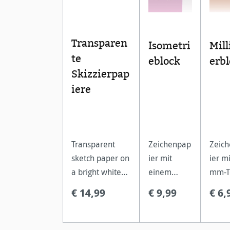
Transparen
Isometri
Mil
te
eblock
erb
Skizzierpap
iere
Transparent
Zeichenpap
Zeic
sketch paper on
ier mit
ier mi
a bright white
einem
mm-T
reel, for
dreieckigen
- auf
€ 14,99
€ 9,99
€ 6,
architects,
Koordinate
Milli
illustrators,
nnetz.
gena
painters,