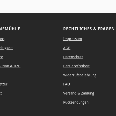
leicht sc
NEMÜHLE
RECHTLICHES & FRAGEN
uns
Impressum
ltigkeit
AGB
re
Datenschutz
bution & B2B
Barrierefreiheit
Widerrufsbelehrung
etter
FAQ
kt
Versand & Zahlung
Rücksendungen