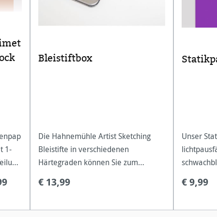
limet
lock
Bleistiftbox
Statikp
henpap
Die Hahnemühle Artist Sketching
Unser Stat
t 1-
Bleistifte in verschiedenen
lichtpausf
eilung
Härtegraden können Sie zum
schwachbl
 den
Zeichnen und Skizzieren von
einem sc
99
€ 13,99
€ 9,99
meter
großflächigen Entwürfen mit feinsten
Unsere tec
u!
Details und ausdrucksstarken
technische
Schattierungen verwenden. Die
Bauwesen