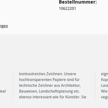
Bestellnummer:
10622201
ngen
deal
tc.
 sie
veg