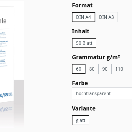
auswählen
Format
DIN A4
DIN A3
auswählen
Inhalt
50 Blatt
aus
Grammatur g/m²
60
80
90
110
auswählen
Farbe
auswählen
Variante
glatt