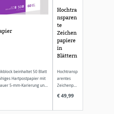
Hochtra
nsparen
te
apier
Zeichen
papiere
in
Blättern
ikblock beinhaltet 50 Blatt
Hochtransp
ähiges Hartpostpapier mit
arentes
auer 5-mm-Karierung und
Zeichenpap
hwarzem Randdruck.
ier für
€ 49,99
hnischen Papiere sind für
konturensc
 Zeichner aus Architektur,
harfe und
, La
kontrastreic