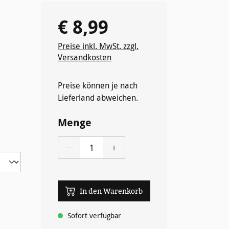
€ 8,99
Regulärer Preis:
Preise inkl. MwSt. zzgl.
Versandkosten
Preise können je nach
wählen
Lieferland abweichen.
Menge
In den Warenkorb
Sofort verfügbar