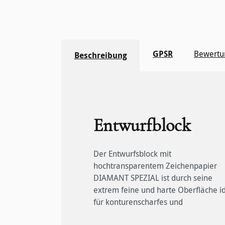
GPSR
Bewertu
Beschreibung
Entwurfblock
Der Entwurfsblock mit
kontrastreiches Zeichnen. Unsere
eignen sich für Lichtpaus- und
hochtransparentem Zeichenpapier
hochtransparenten Papiere sind für
Kopierverfahren und sind im Inkjet-,
DIAMANT SPEZIAL ist durch seine
technische Zeichner aus Architektur,
Laser- und Offsetverfahren bedruckbar.
extrem feine und harte Oberfläche i
Bauwesen, Landschaftsplanung e
Wie alle Hahnemühle Papiere sind
für konturenscharfes und
ebenso interessant wie für Künstler. Sie