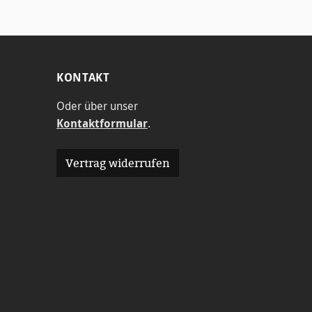
he
Zeichnunge
n.
KONTAKT
Oder über unser
Kontaktformular
.
Vertrag widerrufen