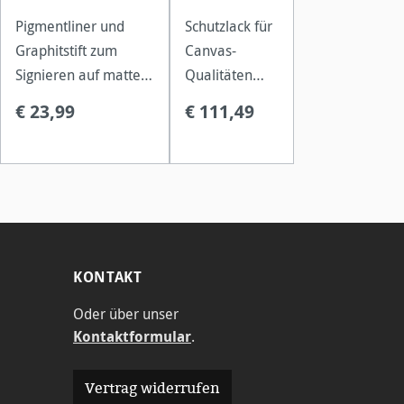
Pigmentliner und
Schutzlack für
Graphitstift zum
Canvas-
Signieren auf matten,
Qualitäten
satinierten und
schützt Drucke
€ 23,99
€ 111,49
hochglänzenden
vor UV-Licht
Papieroberflächen.
und
Feuchtigkeit.
KONTAKT
Oder über unser
Kontaktformular
.
Vertrag widerrufen