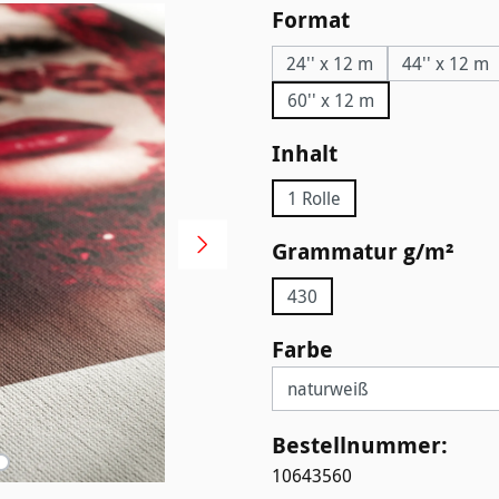
auswählen
Format
24'' x 12 m
44'' x 12 m
60'' x 12 m
auswählen
Inhalt
1 Rolle
aus
Grammatur g/m²
430
auswählen
Farbe
Bestellnummer:
10643560