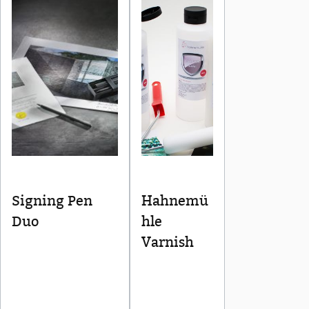
Signing Pen
Hahnemü
Duo
hle
Varnish