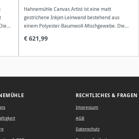
t
Hahnemühle Canvas Artist ist eine matt
t
gestrichene Inkjet-Leinwand bestehend aus
Die
einem Polyester-Baumwoll-Mischgewebe. Die
en
naturweiße Canvas ist frei von optischen
€ 621,99
er
Aufhellern und verfügt über eine grobe
Leinenstruktur, d
NEMÜHLE
RECHTLICHES & FRAGEN
uns
Impressum
ltigkeit
AGB
re
Datenschutz