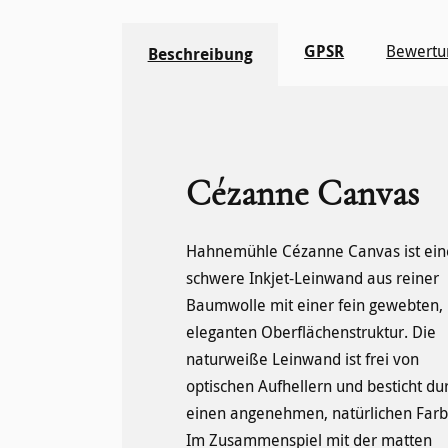
GPSR
Bewertu
Beschreibung
Cézanne Canvas
Hahnemühle Cézanne Canvas ist ein
Anforderungen an di
schwere Inkjet-Leinwand aus reiner
Alterungsbeständigkeit. Das
Baumwolle mit einer fein gewebten,
Schwergewicht unter den Leinwänden
eleganten Oberflächenstruktur. Die
beeindruckt durch strahlende Farben
naturweiße Leinwand ist frei von
und tiefes Schwarz bis ins Detail und
optischen Aufhellern und besticht du
lässt FineArt Drucke auf besond
einen angenehmen, natürlichen Farb
Weise erstrahlen. Trotz des h
Im Zusammenspiel mit der matten
Gewichts ist die Leinwand