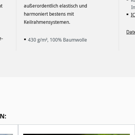
ht
d
I
IC
Keilrahmensystemen.
Dat
e-
430 g/m², 100% Baumwolle
N: