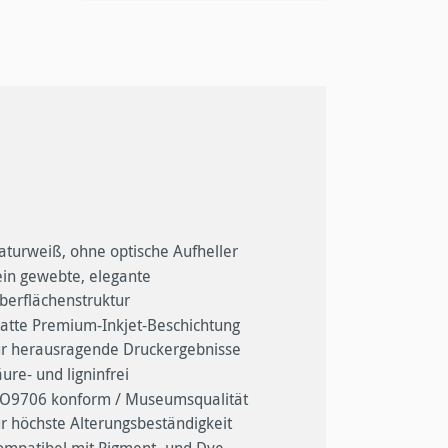
aturweiß, ohne optische Aufheller
ein gewebte, elegante
berflächenstruktur
atte Premium-Inkjet-Beschichtung
ür herausragende Druckergebnisse
ure- und ligninfrei
SO9706 konform / Museumsqualität
ür höchste Alterungsbeständigkeit
ompatibel mit Pigment- und Dye-