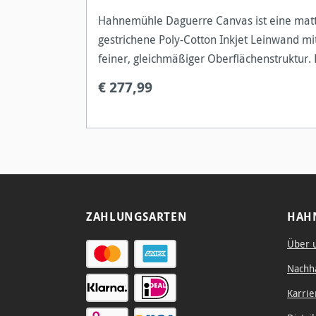
Hahnemühle Daguerre Canvas ist eine mat
gestrichene Poly-Cotton Inkjet Leinwand mi
feiner, gleichmäßiger Oberflächenstruktur. 
hellweiße Leinwand zeichnet sich durch ihr
€ 277,99
hohen Weißgrad aus. In Kombination mit d
ZAHLUNGSARTEN
HAH
Über 
Nachha
Karrie