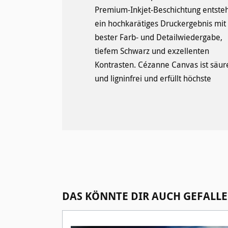
Premium-Inkjet-Beschichtung entste
außerordentlich elastisch un
ein hochkarätiges Druckergebnis mit
harmoniert bestens mit
bester Farb- und Detailwiedergabe,
tiefem Schwarz und exzellenten
Kontrasten. Cézanne Canvas ist säur
und ligninfrei und erfüllt höchste
Produktgalerie überspringen
DAS KÖNNTE DIR AUCH GEFALLE