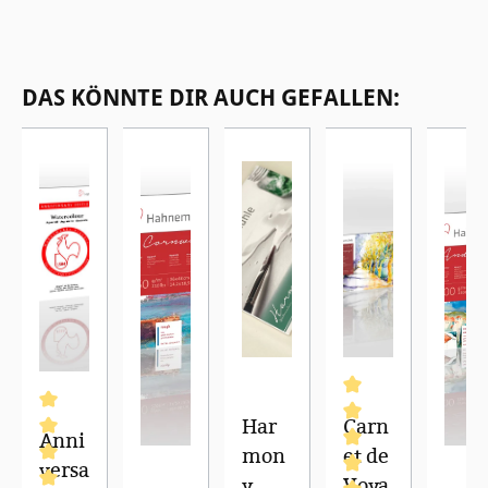
Produktgalerie überspringen
DAS KÖNNTE DIR AUCH GEFALLEN:
Har
Carn
Anni
mon
et de
versa
y
Voya