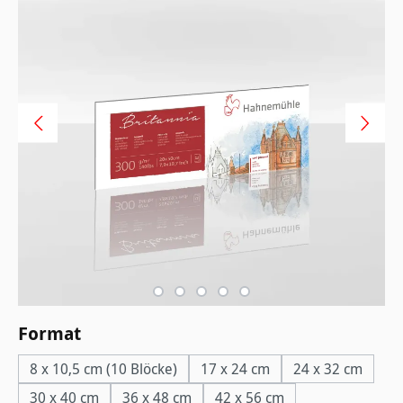
auswählen
Format
8 x 10,5 cm (10 Blöcke)
17 x 24 cm
24 x 32 cm
30 x 40 cm
36 x 48 cm
42 x 56 cm