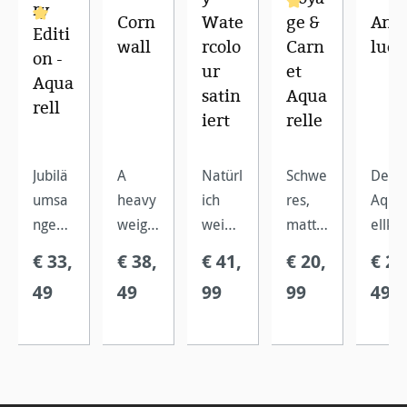
ry
Corn
Wate
ge &
And
Durchschnittliche B
Editi
Durchschnittliche Bewertung von 5 von 5 Sternen
wall
rcolo
Carn
lucí
on -
ur
et
Aqua
satin
Aqua
rell
iert
relle
Jubilä
A
Natürl
Schwe
Der
umsa
heavy
ich
res,
Aqua
ngebo
weigh
weiße
matte
ellkar
t mit
t,
s
s
on
€ 33,
€ 38,
€ 41,
€ 20,
€ 24
15
bright
Papier
Aquar
'Anda
49
49
99
99
49
Blatt
white,
mit
ellpap
ucía'
hochw
acid
Oberfl
ier mit
ist
ertige
free,
ächen
Spiral
natur
m
lightfa
leimu
bindu
weiß,
Aquar
st and
ng für
ng,
säure