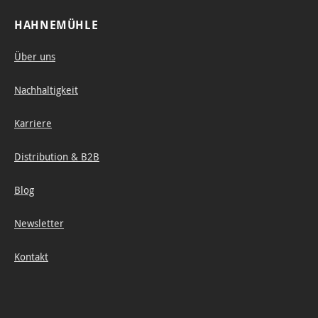
Anm
HAHNEMÜHLE
t
sowi
Über uns
das
Nachhaltigkeit
Fließ
erhal
Karriere
en
von
Distribution & B2B
wertv
ollem
Blog
Echt-
Newsletter
Bütte
n
Kontakt
Papie
auf.
Die