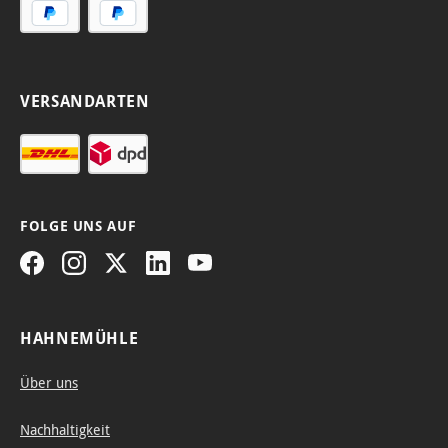
zusam
zu
menfa
ziehe
lten
n.
lässt.
Nach
VERSANDARTEN
altig,
wider
stand
fähig
und
FOLGE UNS AUF
robus
.
HAHNEMÜHLE
Über uns
Nachhaltigkeit