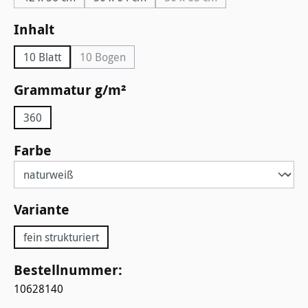
(Diese Option ist zurzeit ni
auswählen
Inhalt
10 Blatt
10 Bogen
(Diese Option ist zurzeit nicht verfügbar.)
auswählen
Grammatur g/m²
360
auswählen
Farbe
auswählen
Variante
fein strukturiert
Bestellnummer:
10628140