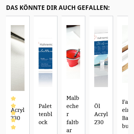
Produktgalerie überspringen
DAS KÖNNTE DIR AUCH GEFALLEN:
Malb
Falz
Palet
eche
Öl
Acryl
ein
tenbl
r
Acryl
330
Bam
ock
faltb
230
bus
ar