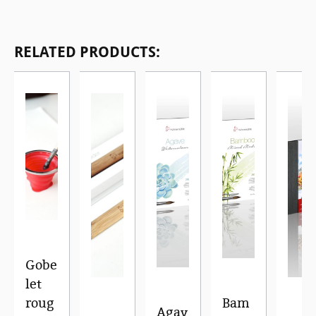
Ignorer la galerie de produits
RELATED PRODUCTS:
Gobe
let
roug
Bam
Agav