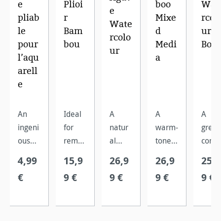
e
Plioi
boo
Wat
e
pliab
r
Mixe
rcol
Wate
le
Bam
d
ur
rcolo
pour
bou
Medi
Boo
ur
l’aqu
a
arell
e
An
Ideal
A
A
A
ingeni
for
natur
warm-
great
ous
remov
al
toned,
comp
porta
ing
white
high-
act
4,99
15,9
26,9
26,9
25,4
ble
indidi
water
qualit
wate
€
9 €
9 €
9 €
9 €
painti
vual
colour
y
colou
ng cup
sheets
paper,
water
book
which
from
chara
colour
with
folds
a
cteris
paper
an