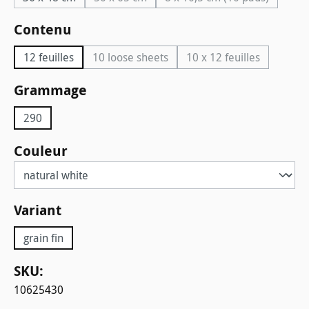
(Cette option n'est pas disponible pour le
(Cette option n'est 
Sélectionnez
Contenu
12 feuilles
10 loose sheets
10 x 12 feuilles
(Cette option n'est pas disponible pour 
(Cette option n'est
Sélectionnez
Grammage
290
Sélectionnez
Couleur
Sélectionnez
Variant
grain fin
SKU:
10625430