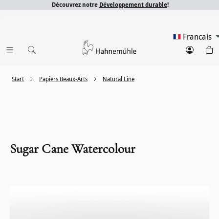
Découvrez notre
Développement durable
!
Francais
Start
Papiers Beaux-Arts
Natural Line
Sugar Cane Watercolour
Ignorer la galerie d'images