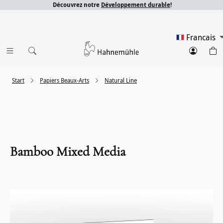
Découvrez notre
Développement durable
!
Francais
Start
Papiers Beaux-Arts
Natural Line
Bamboo Mixed Media
Ignorer la galerie d'images