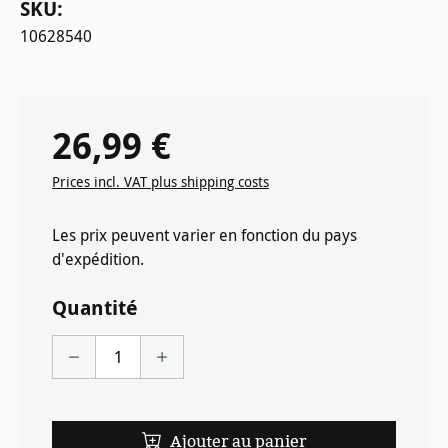
SKU:
10628540
26,99 €
Prix régulier :
Prices incl. VAT plus shipping costs
Les prix peuvent varier en fonction du pays
d'expédition.
Quantité
Ajouter au panier