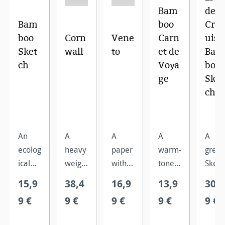
Bam
de
Bam
boo
Croq
boo
Corn
Vene
Carn
uis
Sket
wall
to
et de
Bam
ch
Voya
boo
ge
Sket
ch
An
A
A
A
A
ecolog
heavy
paper
warm-
great
ical
weigh
with
toned,
Sketc
sketch
t,
two
high-
Book
15,9
38,4
16,9
13,9
30,4
paper
bright
differ
qualit
for
9 €
9 €
9 €
9 €
9 €
made
white,
ent
y
drawi
from
acid
surfac
water
ng,