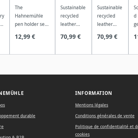
The
Sustainable
Sustainable
S
ry
Hahnemühle
recycled
recycled
d
pen holder set
leather
leather
g
is the perfect
cover with
cover with
l
12,99 €
70,99 €
70,99 €
1
solution to keep
Saffiano
Saffiano
c
r
your pens neat
embossing
embossing
1
and handy.
and 192
and 192
o
Made of high-
pages of
pages of
of
quality metal,
sumptuous
sumptuous
1
this product not
paper.
paper.
p
only offers a
NEMÜHLE
INFORMATION
robust
pos
Mentions légales
construction,
but also an
oppement durable
Conditions générales de vente
elegant and
re
Politique de confidentialité et d
timeless design.
cookies
bution & B2B