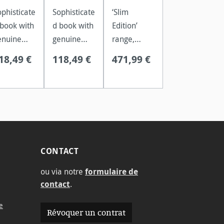
ophisticate
Sophisticate
‘Slim
 book with
d book with
Edition’
enuine
genuine
range,
eather
leather
perfectly
18,49 €
118,49 €
471,99 €
over and
cover and
balanced,
92 pages
192 pages
harmonious
f creamy
of creamy
flow of ink,
f-white
off-white
a soft yet
00 gsm
100 gsm
textured
aper.
paper.
surface and
muted
CONTACT
colours.
ou via notre
formulaire de
contact
.
e
Révoquer un contrat