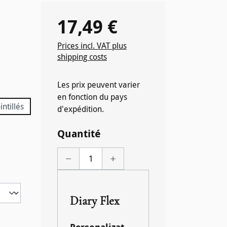
17,49 €
Prix régulier :
Prices incl. VAT plus
shipping costs
Les prix peuvent varier
en fonction du pays
intillés
d'expédition.
Quantité
Diary Flex