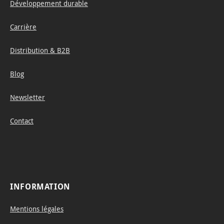
Développement durable
constr
uction
Carrière
, but
also
Distribution & B2B
an
Blog
elega
nt and
Newsletter
timele
ss
Contact
design
. The
set
con
INFORMATION
Mentions légales