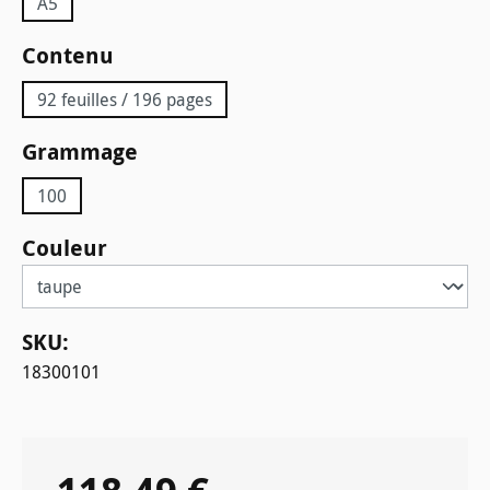
A5
Sélectionnez
Contenu
92 feuilles / 196 pages
Sélectionnez
Grammage
100
Sélectionnez
Couleur
SKU:
18300101
Prix régulier :