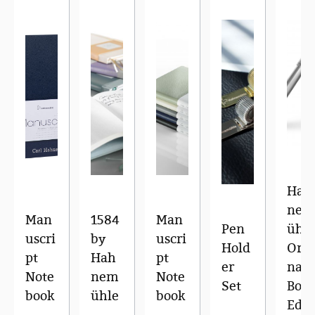
Hah
nem
Man
1584
Man
Pen
ühle
uscri
by
uscri
Hold
Orig
pt
Hah
pt
er
nals
Note
nem
Note
Set
Bold
book
ühle
book
Edit