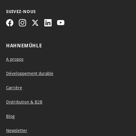
forma
t
SUIVEZ-NOUS
design
s with
the
finest
HAHNEMÜHLE
detail
s and
A propos
expre
Développement durable
ssive
shadi
Carrière
ng.
The
Distribution & B2B
slightl
Blog
y
shim
Newsletter
merin