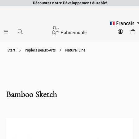
Découvrez notre
Développement durable
!
Francais
Start
Papiers Beaux-Arts
Natural Line
Bamboo Sketch
Ignorer la galerie d'images