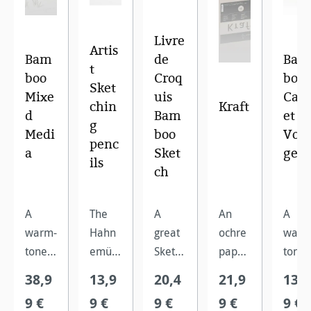
Livre
Artis
Bam
de
Bam
t
boo
Croq
boo
Sket
Mixe
uis
Car
chin
Kraft
d
Bam
et d
g
Medi
boo
Voy
penc
a
Sket
ge
ils
ch
A
The
A
An
A
warm-
Hahn
great
ochre
warm
toned,
emühl
Sketch
paper
toned
high-
e
Book
ed
high-
38,9
13,9
20,4
21,9
13,9
qualit
Artist
for
hardb
qualit
9 €
9 €
9 €
9 €
9 €
y
Sketch
drawi
ack
y