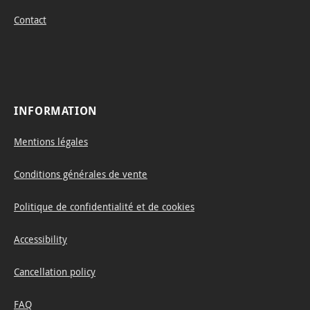
g
Contact
shade
s vary
from
light
grey
INFORMATION
(H)
Mentions légales
Conditions générales de vente
Politique de confidentialité et de cookies
Accessibility
Cancellation policy
FAQ