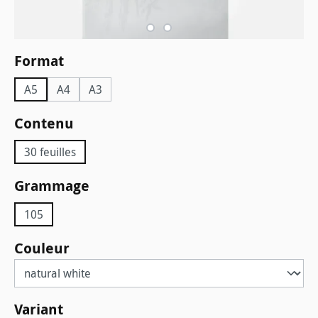
Sélectionnez
Format
A5
A4
A3
Sélectionnez
Contenu
30 feuilles
Sélectionnez
Grammage
105
Sélectionnez
Couleur
Sélectionnez
Variant